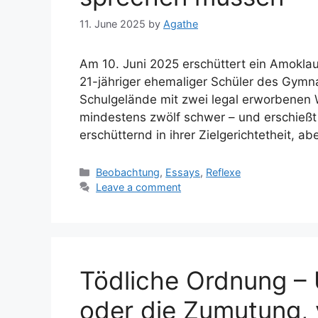
11. June 2025
by
Agathe
Am 10. Juni 2025 erschüttert ein Amoklauf
21-jähriger ehemaliger Schüler des Gymna
Schulgelände mit zwei legal erworbenen W
mindestens zwölf schwer – und erschießt 
erschütternd in ihrer Zielgerichtetheit, a
Categories
Beobachtung
,
Essays
,
Reflexe
Leave a comment
Tödliche Ordnung – 
oder die Zumutung, 